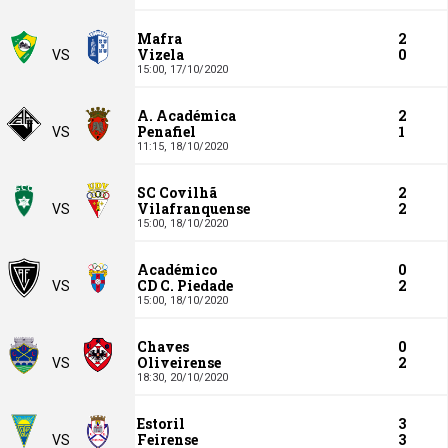
Mafra
2
Vizela
0
VS
15:00,
17/10/2020
A. Académica
2
Penafiel
1
VS
11:15,
18/10/2020
SC Covilhã
2
Vilafranquense
2
VS
15:00,
18/10/2020
Académico
0
CD C. Piedade
2
VS
15:00,
18/10/2020
Chaves
0
Oliveirense
2
VS
18:30,
20/10/2020
Estoril
3
Feirense
3
VS