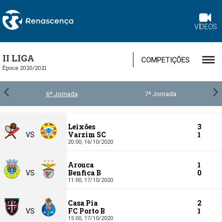
VÍDEOS
II LIGA
COMPETIÇÕES
Época 2020/2021
6ª Jornada
7ª Jornada
Leixões
3
Varzim SC
1
VS
20:00,
16/10/2020
Arouca
1
Benfica B
0
VS
11:00,
17/10/2020
Casa Pia
2
FC Porto B
1
VS
15:00,
17/10/2020