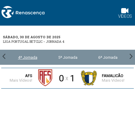
VÍDEOS
SÁBADO, 30 DE AGOSTO DE 2025
LIGA PORTUGAL BETCLIC
-
JORNADA 4
4ª Jornada
5ª Jornada
6ª Jornada
0
1
AFS
FAMALICÃO
x
Mais Vídeos!
Mais Vídeos!
3:49