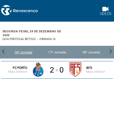
VÍDEOS
SEGUNDA-FEIRA, 29 DE DEZEMBRO DE
2025
LIGA PORTUGAL BETCLIC
-
JORNADA 16
16ª Jornada
17ª Jornada
18ª Jornada
2
0
FC PORTO
AFS
x
Mais Vídeos!
Mais Vídeos!
4:42