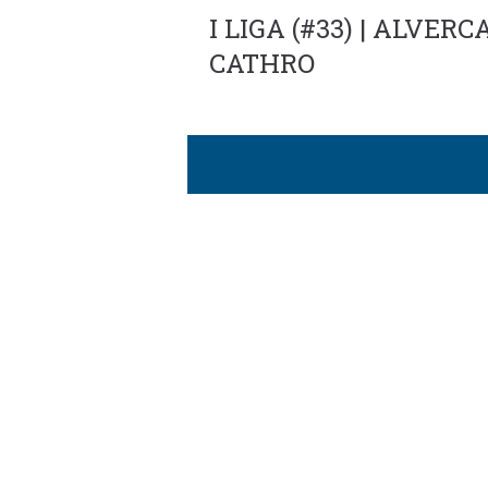
I LIGA (#33) | ALVER
CATHRO