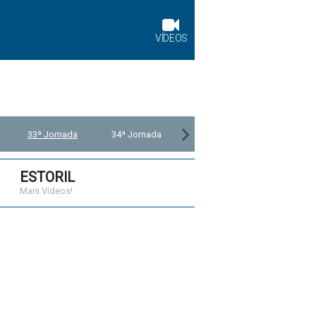
VÍDEOS
33ª Jornada
34ª Jornada
ESTORIL
Mais Vídeos!
3:10