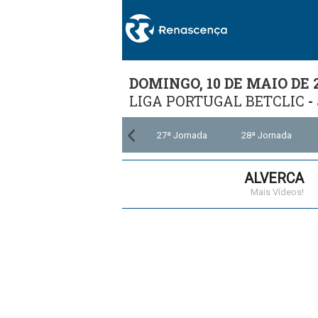
DOMINGO, 10 DE MAIO DE 
LIGA PORTUGAL BETCLIC
-
ª Jornada
26ª Jornada
27ª Jornada
28ª Jornada
ALVERCA
Mais Vídeos!