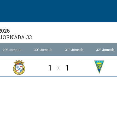
2026
JORNADA 33
29ª Jornada
30ª Jornada
31ª Jornada
32ª Jornada
1
1
x