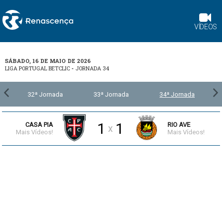
VÍDEOS
SÁBADO, 16 DE MAIO DE 2026
LIGA PORTUGAL BETCLIC
-
JORNADA 34
32ª Jornada
33ª Jornada
34ª Jornada
1
1
CASA PIA
RIO AVE
x
Mais Vídeos!
Mais Vídeos!
0:24