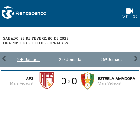
VÍDEOS
SÁBADO, 28 DE FEVEREIRO DE 2026
LIGA PORTUGAL BETCLIC
-
JORNADA 24
24ª Jornada
25ª Jornada
26ª Jornada
0
0
AFS
ESTRELA AMADORA
x
Mais Vídeos!
Mais Vídeos!
4:59